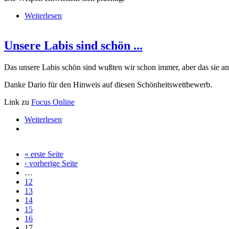
Weiterlesen
über D-Wurf aktuell v. 12.08.13
Unsere Labis sind schön ...
Das unsere Labis schön sind wußten wir schon immer, aber das sie ande
Danke Dario für den Hinweis auf diesen Schönheitswettbewerb.
Link zu
Focus Online
Weiterlesen
über Unsere Labis sind schön ...
« erste Seite
‹ vorherige Seite
…
12
13
14
15
16
17