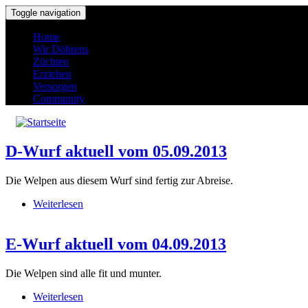
Direkt zum Inhalt
Toggle navigation
Home
Wir Döhrens
Züchten
Erziehen
Versorgen
Community
D-Wurf aktuell vom 05.09.2013
Die Welpen aus diesem Wurf sind fertig zur Abreise.
Weiterlesen
über D-Wurf aktuell vom 05.09.2013
E-Wurf aktuell vom 04.09.2013
Die Welpen sind alle fit und munter.
Weiterlesen
über E-Wurf aktuell vom 04.09.2013