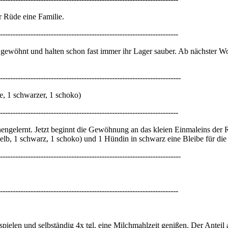
r Rüde eine Familie.
----------------------------------------------------------------------
he gewöhnt und halten schon fast immer ihr Lager sauber. Ab nächster
-----------------------------------------------------------------------
e, 1 schwarzer, 1 schoko)
----------------------------------------------------------------------
ngelernt. Jetzt beginnt die Gewöhnung an das kleien Einmaleins der Re
gelb, 1 schwarz, 1 schoko) und 1 Hündin in schwarz eine Bleibe für di
-----------------------------------------------------------------------
----------------------------------------------------------------------
 spielen und selbständig 4x tgl. eine Milchmahlzeit genißen. Der Antei