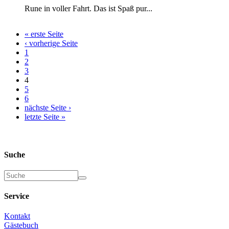
Rune in voller Fahrt. Das ist Spaß pur...
« erste Seite
‹ vorherige Seite
1
2
3
4
5
6
nächste Seite ›
letzte Seite »
Suche
Suche
Service
Kontakt
Gästebuch